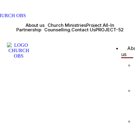
About us
Church Ministries
Project All-In
Partnership
Counselling.
Contact Us
PROJECT-52
Ab
us