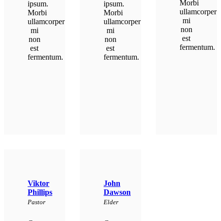
Morbi
ipsum.
ipsum.
ullamcorper
Morbi
Morbi
mi
ullamcorper
ullamcorper
non
mi
mi
est
non
non
fermentum.
est
est
fermentum.
fermentum.
Viktor
John
Phillips
Dawson
Pastor
Elder