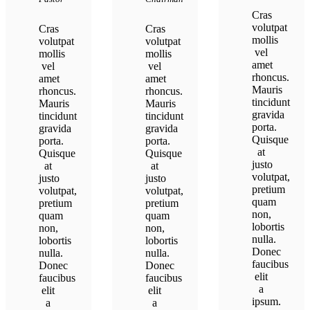
Cras
volutpat
Cras
Cras
mollis
volutpat
volutpat
vel
mollis
mollis
amet
vel
vel
rhoncus.
amet
amet
Mauris
rhoncus.
rhoncus.
tincidunt
Mauris
Mauris
gravida
tincidunt
tincidunt
porta.
gravida
gravida
Quisque
porta.
porta.
at
Quisque
Quisque
justo
at
at
volutpat,
justo
justo
pretium
volutpat,
volutpat,
quam
pretium
pretium
non,
quam
quam
lobortis
non,
non,
nulla.
lobortis
lobortis
Donec
nulla.
nulla.
faucibus
Donec
Donec
elit
faucibus
faucibus
a
elit
elit
ipsum.
a
a