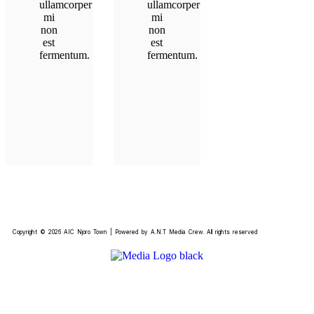
ullamcorper
ullamcorper
mi
mi
non
non
est
est
fermentum.
fermentum.
Copyright © 2026 AIC Njoro Town | Powered by A.N.T Media Crew. All rights reserved