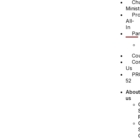
Ch
Minist
Pro
All-
In
Par
Cou
Con
Us
PR
52
About
us